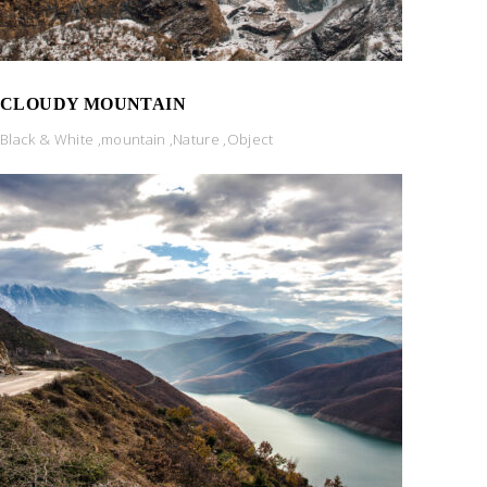
CLOUDY MOUNTAIN
Black & White
,
mountain
,
Nature
,
Object