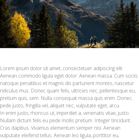
Lorem ipsum dolor sit amet, consectetuer adipiscing elit.
Aenean commodo ligula eget dolor. Aenean massa. Cum sociis
natoque penatibus et magnis dis parturient montes, nascetur
ridiculus mus. Donec quam felis, ultricies nec, pellentesque eu,
pretium quis, sem. Nulla consequat massa quis enim. Donec
pede justo, fringilla vel, aliquet nec, vulputate eget, arcu.
In enim justo, rhoncus ut, imperdiet a, venenatis vitae, justo.
Nullam dictum felis eu pede mollis pretium. Integer tincidunt.
Cras dapibus. Vivamus elementum semper nisi. Aenean
vulputate eleifend tellus. Aenean leo ligula, porttitor eu,