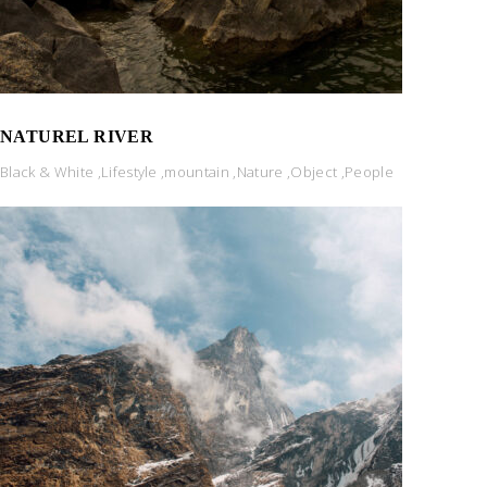
NATUREL RIVER
Black & White
,
Lifestyle
,
mountain
,
Nature
,
Object
,
People